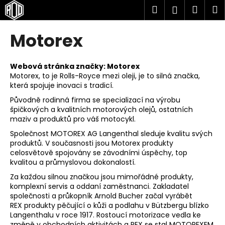
K
Přejít
Hledat
Náku
M
Přihlášen
na
o
obsah
Zpět
Zpět
košík
š
Motorex
í
C
k
o
Webová stránka značky:
Motorex
Motorex, to je Rolls-Royce mezi oleji,
je to silná značka,
p
která spojuje inovaci s tradicí.
o
Původně rodinná firma se specializací na výrobu
t
š
pičkových a kvalitních motorových olejů, ostatních
ř
maziv a produktů pro váš motocykl.
e
Společnost MOTOREX AG Langenthal sleduje kvalitu svých
produktů. V současnosti jsou Motorex produkty
b
celosvětově spojovány se závodními úspěchy, top
u
kvalitou a průmyslovou dokonalostí.
j
Za každou silnou značkou jsou mimořádné produkty,
e
komplexní servis a oddaní zaměstnanci. Zakladatel
t
společnosti a průkopník Arnold Bucher začal vyrábět
REX produkty pěčující o kůži a podlahu v Bützbergu blízko
e
Langenthalu v roce 1917. Rostoucí motorizace vedla ke
n
změně v obchodních aktivitách a REX se stal MOTOREXEM