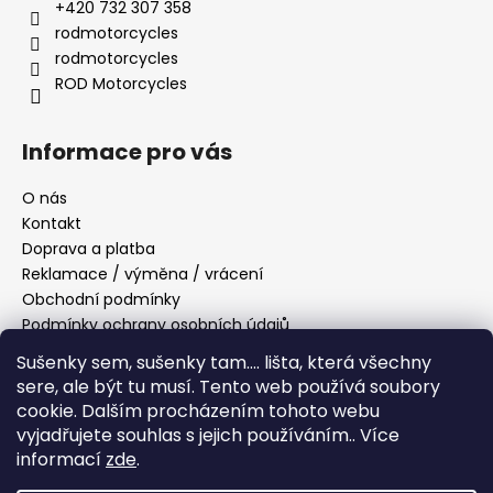
+420 732 307 358
p
rodmotorcycles
i
s
rodmotorcycles
u
ROD Motorcycles
Informace pro vás
O nás
Kontakt
Doprava a platba
Reklamace / výměna / vrácení
Obchodní podmínky
Podmínky ochrany osobních údajů
Sušenky sem, sušenky tam....
lišta, která všechny
sere, ale být tu musí.
Tento web používá soubory
Přijímáme online platby
cookie. Dalším procházením tohoto webu
vyjadřujete souhlas s jejich používáním.. Více
informací
zde
.