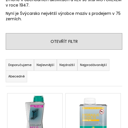
v roce 1947.
a
j
Nyní je Švýcarsko největší výrobce maziv s prodejem v 75
zemích.
í
t
?
OTEVŘÍT FILTR
Ř
a
Doporučujeme
Nejlevnější
Nejdražší
Nejprodávanější
HLEDAT
z
Abecedně
e
n
D
V
í
o
ý
p
p
p
r
o
r
i
o
u
s
d