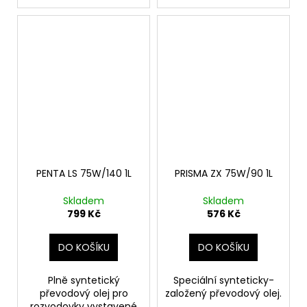
PENTA LS 75W/140 1L
PRISMA ZX 75W/90 1L
Skladem
Skladem
799 Kč
576 Kč
DO KOŠÍKU
DO KOŠÍKU
Plně syntetický
Speciální synteticky-
převodový olej pro
založený převodový olej.
rozvodovky vystavené