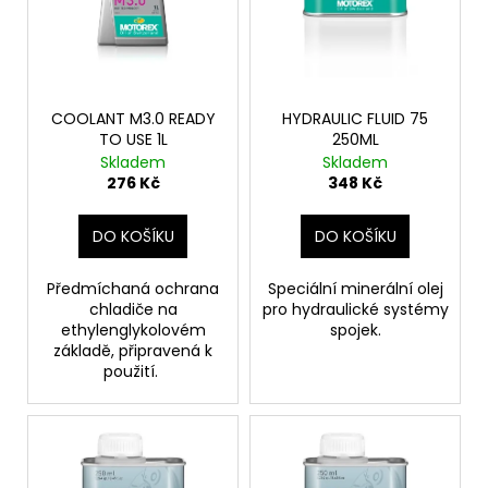
č
p
u
u
r
k
j
o
t
e
d
m
ů
COOLANT M3.0 READY
HYDRAULIC FLUID 75
e
u
TO USE 1L
250ML
k
Skladem
Skladem
t
276 Kč
348 Kč
MIKINA
SKULL
ů
1
DO KOŠÍKU
DO KOŠÍKU
790
Kč
Předmíchaná ochrana
Speciální minerální olej
chladiče na
pro hydraulické systémy
ethylenglykolovém
spojek.
základě, připravená k
použití.