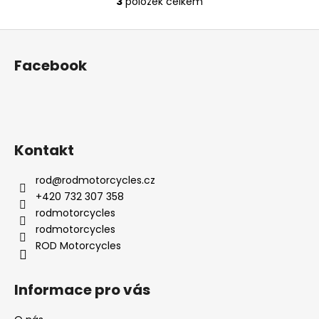
3
položek celkem
O
v
Z
l
á
á
Facebook
d
p
a
a
c
t
í
í
p
r
Kontakt
v
k
rod
@
rodmotorcycles.cz
y
+420 732 307 358
v
rodmotorcycles
ý
rodmotorcycles
p
ROD Motorcycles
i
s
Informace pro vás
u