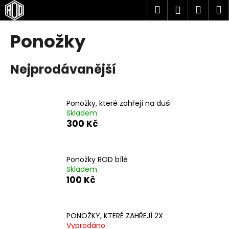
K
Přejít
Hledat
Náku
M
Přihlášen
na
o
obsah
Zpět
Zpět
košík
š
Ponožky
í
C
k
Nejprodávanější
o
p
o
Ponožky, které zahřejí na duši
t
Skladem
ř
300 Kč
e
b
u
Ponožky ROD bílé
Skladem
j
100 Kč
e
t
e
PONOŽKY, KTERÉ ZAHŘEJÍ 2X
n
Vyprodáno