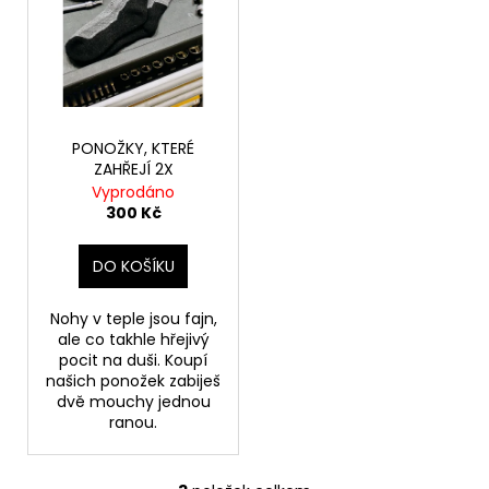
PONOŽKY, KTERÉ
ZAHŘEJÍ 2X
Vyprodáno
300 Kč
DO KOŠÍKU
Nohy v teple jsou fajn,
ale co takhle hřejivý
pocit na duši. Koupí
našich ponožek zabiješ
dvě mouchy jednou
ranou.