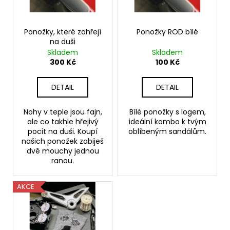
č
o
u
d
j
Ponožky, které zahřejí
Ponožky ROD bílé
e
u
na duši
m
k
Skladem
Skladem
e
t
300 Kč
100 Kč
ů
DÁMSKÉ
DETAIL
DETAIL
ŠATY
STAMP
Nohy v teple jsou fajn,
Bílé ponožky s logem,
RŮŽOVÉ
ale co takhle hřejivý
ideální kombo k tvým
890
pocit na duši. Koupí
oblíbeným sandálům.
Kč
našich ponožek zabiješ
dvě mouchy jednou
ranou.
AKCE