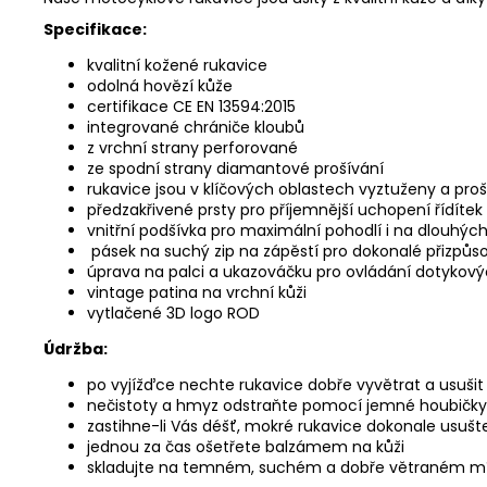
Specifikace:
kvalitní kožené rukavice
odolná hovězí kůže
certifikace CE EN 13594:2015
integrované chrániče kloubů
z vrchní strany perforované
ze spodní strany diamantové prošívání
rukavice jsou v klíčových oblastech vyztuženy a pro
předzakřivené prsty pro příjemnější uchopení řídíte
vnitřní podšívka pro maximální pohodlí i na dlouhýc
pásek na suchý zip na zápěstí pro dokonalé přizpůs
úprava na palci a ukazováčku pro ovládání dotykový
vintage patina na vrchní kůži
vytlačené 3D logo ROD
Údržba:
po vyjížďce nechte rukavice dobře vyvětrat a usušit
nečistoty a hmyz odstraňte pomocí jemné houbičky
zastihne-li Vás déšť, mokré rukavice dokonale usušt
jednou za čas ošetřete balzámem na kůži
skladujte na temném, suchém a dobře větraném m