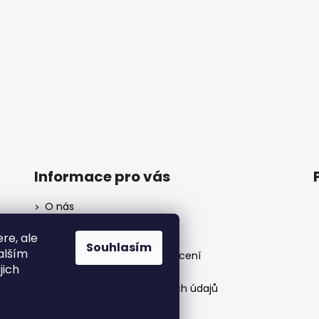
Informace pro vás
O nás
Kontakt
ere, ale
Doprava a platba
Souhlasím
alším
Reklamace / výměna / vrácení
jich
Obchodní podmínky
Podmínky ochrany osobních údajů