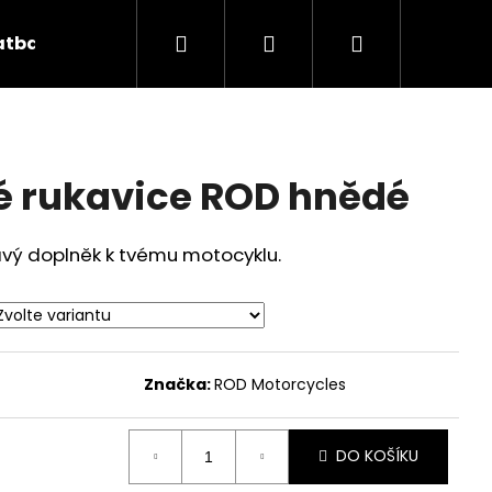
Hledat
Přihlášení
Nákupní
atba
Kontakt
Značky
košík
é rukavice ROD hnědé
avý doplněk k tvému motocyklu.
Značka:
ROD Motorcycles
Následující
DO KOŠÍKU