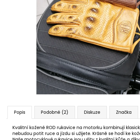
BUELL XB12S CUSTOM CAFE RACER
690 000 Kč
Popis
Podobné (2)
Diskuze
Značka
Kvalitní kožené ROD rukavice na motorku kombinují klasický
nebudou potit ruce a jízdu si užijete. Krásně se hodí ke ko
Naše motocyklové rukavice jsou ušity z kvalitní kůže a d