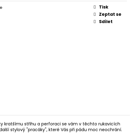
UKAVICE ROD ŽLUTÉ
Tisk
ce
Zeptat se
Sdílet
ky kratšímu střihu a perforaci se vám v těchto rukavicích
 další stylový "pracáky", které Vás při pádu moc neochrání.