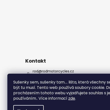
Kontakt
rod
@
rodmotorcycles.cz
+420 732 307 358
Sušenky sem, sušenky tam....
lišta, která všechny s
rodmotorcycles
být tu musí.
Tento web používá soubory cookie. D
rodmotorcycles
procházením tohoto webu vyjadřujete souhlas s je
ROD Motorcycles
používáním.. Více informací
zde
.