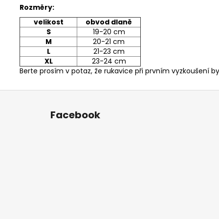
Rozměry:
velikost
obvod dlaně
S
19-20 cm
M
20-21 cm
L
21-23 cm
XL
23-24 cm
Berte prosím v potaz, že rukavice při prvním vyzkoušení b
Z
á
Facebook
p
a
t
í