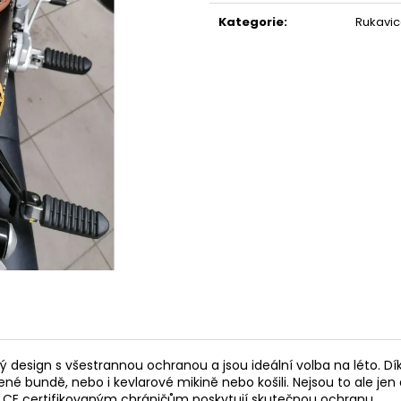
BMW R NINET CUSTOM SCRAMBLER
MOTOCYKLOVÉ R
cena:
Kategorie
:
Rukavi
950 000 Kč
1 690 Kč
 design s všestrannou ochranou a jsou ideální volba na léto. Dí
žené bundě, nebo i kevlarové mikině nebo košili. Nejsou to ale jen
íky CE certifikovaným chráničům poskytují skutečnou ochranu.