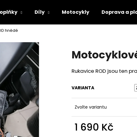
oplňky
Díly
Motocykly
Doprava a pl
ROD hnědé
Co potřebujete najít?
Motocyklov
HLEDAT
Rukavice ROD jsou ten pr
Doporučujeme
VARIANTA
Zvolte variantu
1 690 Kč
Měrná