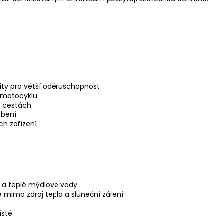
šity pro větší oděruschopnost
k motocyklu
h cestách
obení
ch zařízení
 a teplé mýdlové vody
e mimo zdroj tepla a sluneční záření
ístě