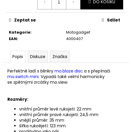
č
DO KOŠÍKU
cena:
u
j
e
Zeptat se
Sdílet
m
e
Kategorie
:
Motogadget
EAN
:
4000407
MIKINA
CUSTOM
Popis
Diskuze
Značka
MOTORCYCLES
1
Perfektně ladí s blinkry
mo.blaze disc
a s přepínači
390
mo.switch mini
.
Vypadá také velmi harmonicky
Kč
se
zpětnými zrcátky mo.view.
Rozměry:
vnitřní průměr levé rukojeti: 22 mm
vnitřní průměr pravé rukojeti: 24,5 mm
vnější průměr: 35 mm
šířka rukoéjetí: 123 mm
prodáváno jako pár