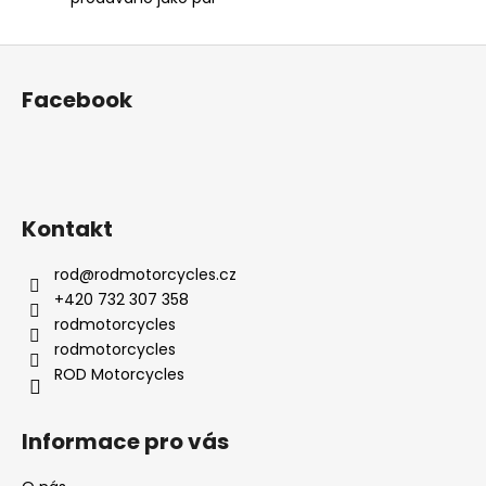
Z
á
Facebook
p
a
t
í
Kontakt
rod
@
rodmotorcycles.cz
+420 732 307 358
rodmotorcycles
rodmotorcycles
ROD Motorcycles
Informace pro vás