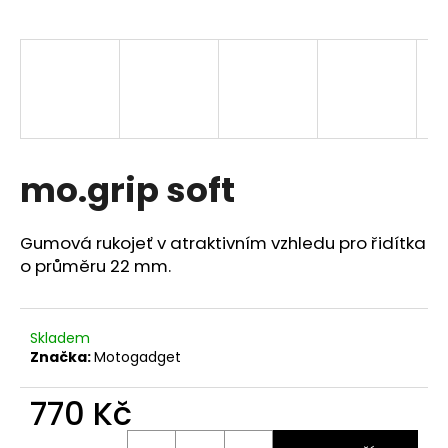
a
j
í
t
?
mo.grip soft
HLEDAT
Gumová rukojeť v atraktivním vzhledu pro řidítka
o průměru 22 mm.
D
o
Skladem
Značka:
Motogadget
p
o
770 Kč
r
u
Měrná