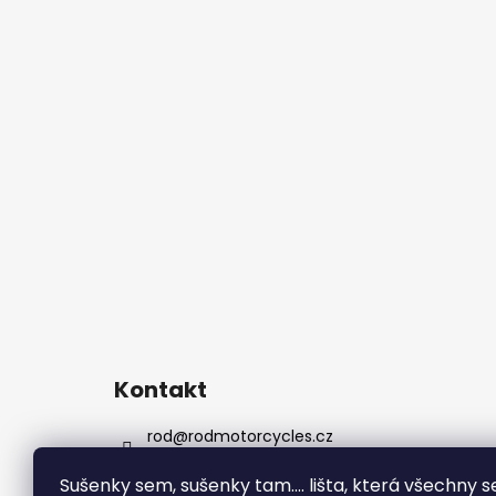
Kontakt
rod
@
rodmotorcycles.cz
+420 732 307 358
Sušenky sem, sušenky tam....
lišta, která všechny s
rodmotorcycles