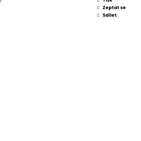
y
UKAVICE ROD ŽLUTÉ
Zeptat se
Sdílet