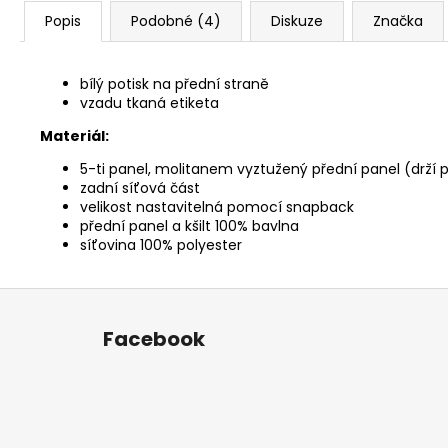
Popis
Podobné (4)
Diskuze
Značka
bílý potisk na přední straně
vzadu tkaná etiketa
Materiál:
5-ti panel, molitanem vyztužený přední panel (drží 
zadní síťová část
velikost nastavitelná pomocí snapback
přední panel a kšilt 100% bavlna
síťovina 100% polyester
Z
á
Facebook
p
a
t
í