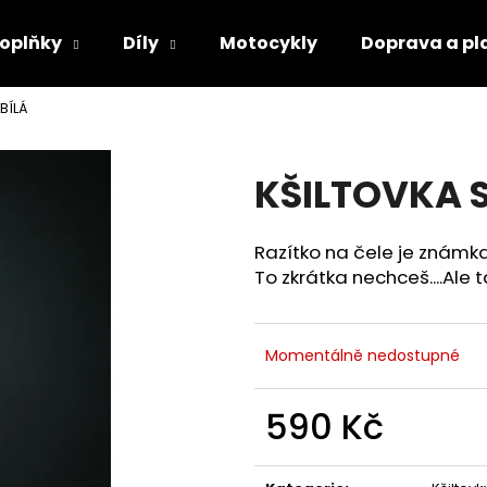
oplňky
Díly
Motocykly
Doprava a pl
BÍLÁ
Co potřebujete najít?
KŠILTOVKA 
HLEDAT
Razítko na čele je známk
To zkrátka nechceš....Ale t
Doporučujeme
Momentálně nedostupné
590 Kč
Měrná
cena: