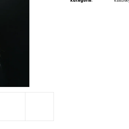
Kategorie
:
Kšiltovk
BMW R NINET CUSTOM SCRAMBLER
MOTOCYKLOVÉ R
950 000 Kč
1 690 Kč