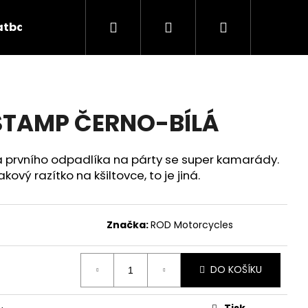
Hledat
Přihlášení
Nákupní
atba
Kontakt
Značky
košík
STAMP ČERNO-BÍLÁ
a prvního odpadlíka na párty se super kamarády.
akový razítko na kšiltovce, to je jiná.
Značka:
ROD Motorcycles
Následující
DO KOŠÍKU
Tisk