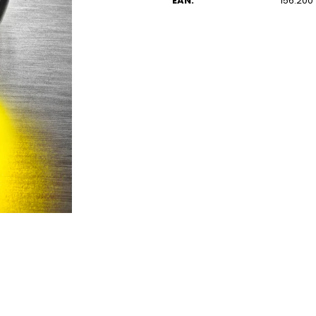
EAN
:
156.200
BMW R NINET CUSTOM SCRAMBLER
MOTOCYKLOVÉ R
950 000 Kč
1 690 Kč