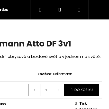
Hledat
Přihlášení
Nákupní
atba
Kontakt
Značky
košík
rmann Atto DF 3v1
zadní obrysové a brzdové světlo v jednom na světě.
Značka:
Kellermann
DO KOŠÍKU
Následující
Tisk
mann