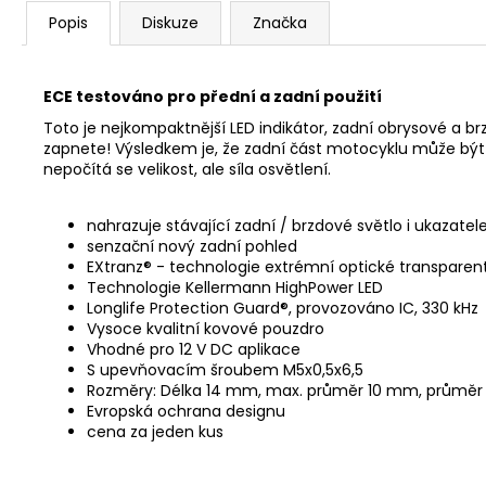
Popis
Diskuze
Značka
ECE testováno
pro přední a zadní použití
Toto je nejkompaktnější LED indikátor, zadní obrysové a 
zapnete!
Výsledkem je, že zadní část motocyklu může být n
nepočítá se velikost, ale síla osvětlení.
nahrazuje stávající zadní / brzdové světlo i ukazate
senzační nový zadní pohled
EXtranz® - technologie extrémní optické transparen
Technologie Kellermann HighPower LED
Longlife Protection Guard®, provozováno IC, 330 kHz
Vysoce kvalitní kovové pouzdro
Vhodné pro 12 V DC aplikace
S upevňovacím šroubem M5x0,5x6,5
Rozměry: Délka 14 mm, max.
průměr 10 mm, průměr 
Evropská ochrana designu
cena za jeden kus