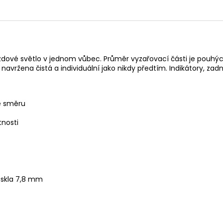
brzdové světlo v jednom vůbec. Průměr vyzařovací části je pouh
avržena čistá a individuální jako nikdy předtím. Indikátory, zad
le směru
tnosti
skla 7,8 mm