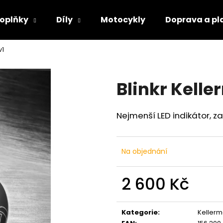
oplňky
Díly
Motocykly
Doprava a pl
v1
Co potřebujete najít?
Blinkr Kelle
HLEDAT
Nejmenší L
ED indikátor, 
Doporučujeme
Na objednání
2 600 Kč
Měrná
cena:
Kategorie
:
Keller