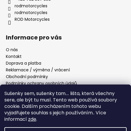
rodmotorcycles
rodmotorcycles
ROD Motorcycles
Informace pro vás
O nás
Kontakt
Doprava a platba
Reklamace / výměna / vrácení
Obchodní podmínky
Podmínky ochrany osobních údajů
Sušenky sem, sušenky tam....
lišta, která všechny
sere, ale být tu musí.
Tento web používá soubory
Přijímáme online platby
cookie. Dalším procházením tohoto webu
vyjadřujete souhlas s jejich používáním.. Více
informací
zde
.