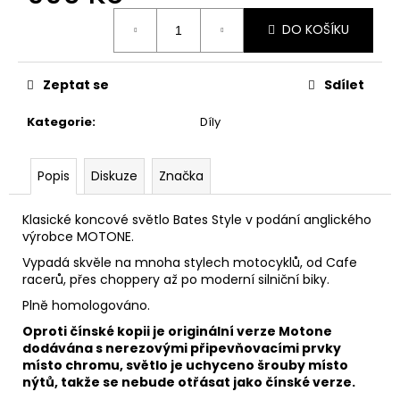
č
Měrná
u
DO KOŠÍKU
cena:
j
e
m
Zeptat se
Sdílet
e
Kategorie
:
Díly
MIKINA
CUSTOM
Popis
Diskuze
Značka
MOTORCYCLES
1
Klasické koncové světlo Bates Style v podání anglického
390
výrobce MOTONE.
Kč
Vypadá skvěle na mnoha stylech motocyklů, od Cafe
racerů, přes choppery až po moderní silniční biky.
Plně homologováno.
Oproti čínské kopii je originální verze Motone
dodávána s nerezovými připevňovacími prvky
místo chromu, světlo je uchyceno šrouby místo
nýtů, takže se nebude otřásat jako čínské verze.