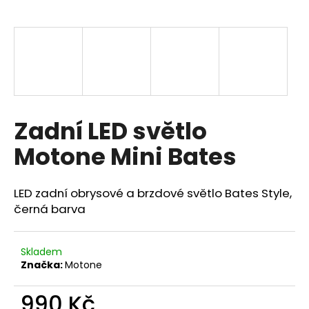
a
j
í
t
?
Zadní LED světlo
Motone Mini Bates
HLEDAT
LED zadní obrysové a brzdové světlo Bates Style,
černá barva
D
o
p
Skladem
o
Značka:
Motone
r
u
990 Kč