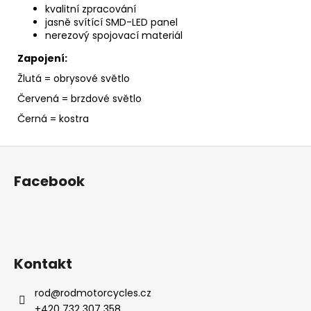
kvalitní zpracování
jasně svítící SMD-LED panel
nerezový spojovací materiál
Zapojení:
Žlutá = obrysové světlo
Červená = brzdové světlo
Černá = kostra
Z
á
Facebook
p
a
t
í
Kontakt
rod
@
rodmotorcycles.cz
+420 732 307 358