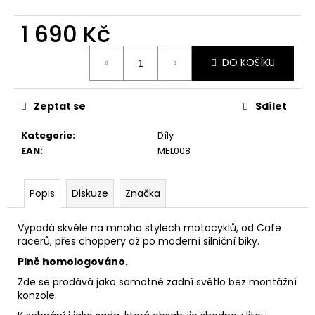
č
u
1 690 Kč
j
e
Měrná
m
DO KOŠÍKU
cena:
e
Zeptat se
Sdílet
KŠILTOVKA
HEXAGON
Kategorie
:
Díly
ČERNÁ
EAN
:
MEL008
590
Kč
Popis
Diskuze
Značka
Vypadá skvěle na mnoha stylech motocyklů, od Cafe
racerů, přes choppery až po moderní silniční biky.
Plně homologováno.
Zde se prodává jako samotné zadní světlo bez montážní
konzole.