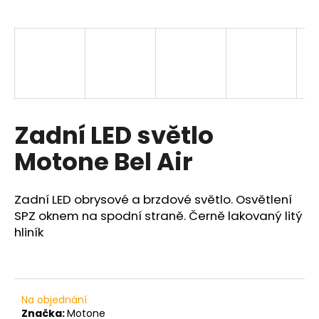
a
j
í
t
?
Zadní LED světlo
Motone Bel Air
HLEDAT
Zadní LED obrysové a brzdové světlo. Osvětlení
SPZ oknem na spodní straně.
Černě lakovaný l
itý
D
hliník
o
p
o
r
Na objednání
u
Značka:
Motone