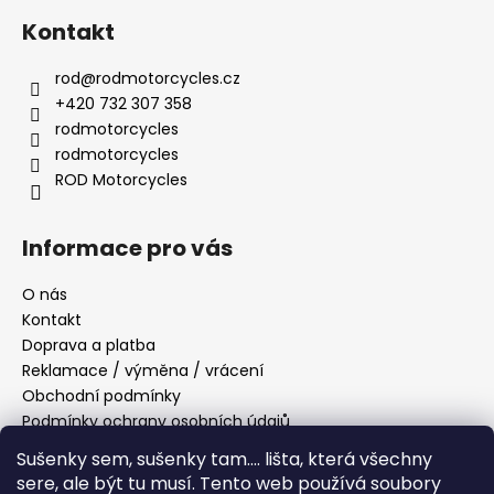
í
Kontakt
rod
@
rodmotorcycles.cz
+420 732 307 358
rodmotorcycles
rodmotorcycles
ROD Motorcycles
Informace pro vás
O nás
Kontakt
Doprava a platba
Reklamace / výměna / vrácení
Obchodní podmínky
Podmínky ochrany osobních údajů
Sušenky sem, sušenky tam....
lišta, která všechny
sere, ale být tu musí.
Tento web používá soubory