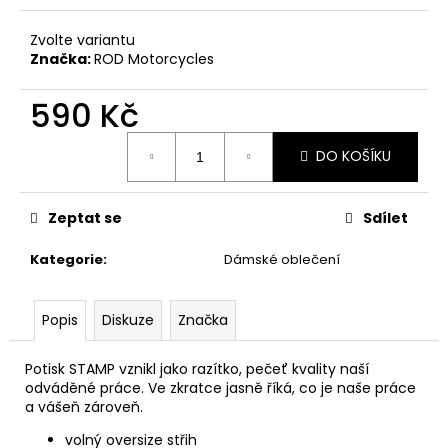
č
u
Zvolte variantu
j
Značka:
ROD Motorcycles
e
m
590 Kč
e
Měrná
DO KOŠÍKU
cena:
BUELL
XB12S
CUSTOM
Zeptat se
Sdílet
CAFE
RACER
Kategorie
:
Dámské oblečení
690
000
Kč
Popis
Diskuze
Značka
Potisk STAMP vznikl jako razítko, pečeť kvality naší
odváděné práce. Ve zkratce jasně říká, co je naše práce
a vášeň zároveň.
volný oversize střih