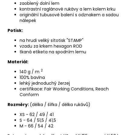
zaoblený dolní lem
kontrastní raglánové rukávy a lem kolem krku
originální tubusové balení s odznakem a sadou
nálepek
Potisk:
na hrudi veliký sítotisk "STAMP"
vzadu za krkem hexagon ROD
tkaná etiketa na spodním lemu
Materiál:
2
140 g / m
100% bavlna
lehký jednoduchý žerzej
certifikace:
Fair Working Conditions,
Reach
Conform
Rozměry:
(délka / šířka / délka rukávů)
XS - 62
/ 49 / 41
S - 64
/ 51,5 / 41,5
M - 66
/ 54 / 42