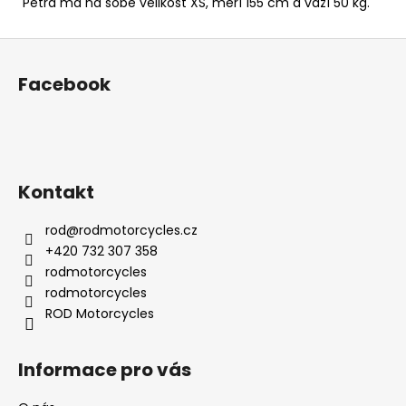
Petra má na sobě velikost XS, měří 155 cm a váží 50 kg.
Z
á
Facebook
p
a
t
í
Kontakt
rod
@
rodmotorcycles.cz
+420 732 307 358
rodmotorcycles
rodmotorcycles
ROD Motorcycles
Informace pro vás