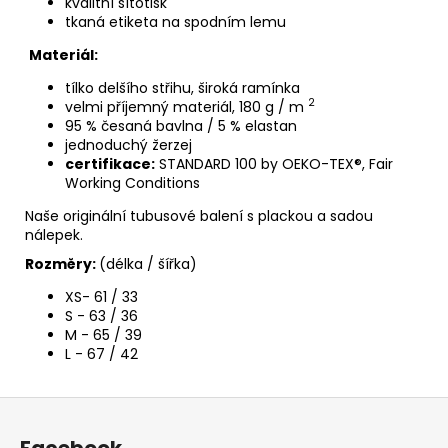
kvalitní sítotisk
tkaná etiketa na spodním lemu
Materiál:
tílko delšího střihu, široká ramínka
2
velmi příjemný materiál, 180 g / m
95 % česaná bavlna / 5 % elastan
jednoduchý žerzej
certifikace:
STANDARD 100 by OEKO-TEX®, Fair
Working Conditions
Naše o
riginální tubusové balení s plackou a sadou
nálepek.
Rozměry:
(délka / šířka)
XS- 61 / 33
S - 63
/ 36
M - 65
/ 39
L - 67
/ 42
Z
á
Facebook