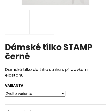
a
j
í
t
?
Dámské tílko STAMP
černé
HLEDAT
Dámské tílko delšího střihu s přídavkem
elastanu.
D
o
VARIANTA
p
o
r
u