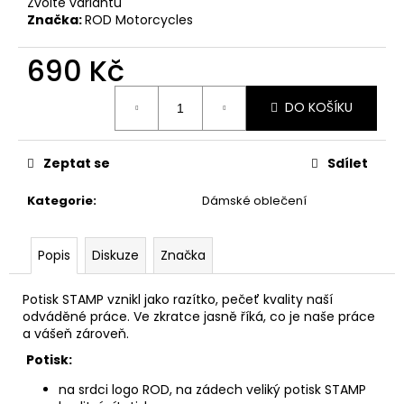
č
Zvolte variantu
u
Značka:
ROD Motorcycles
j
e
690 Kč
m
Měrná
e
DO KOŠÍKU
cena:
BMW
Zeptat se
Sdílet
R
NINET
CUSTOM
Kategorie
:
Dámské oblečení
SCRAMBLER
950
000
Popis
Diskuze
Značka
Kč
Potisk STAMP vznikl jako razítko, pečeť kvality naší
odváděné práce. Ve zkratce jasně říká, co je naše práce
a vášeň zároveň.
Potisk:
na srdci logo ROD, na zádech veliký potisk STAMP