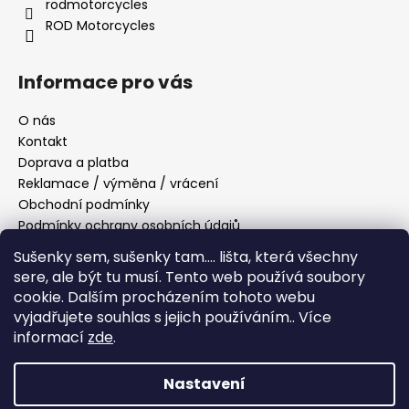
rodmotorcycles
ROD Motorcycles
Informace pro vás
O nás
Kontakt
Doprava a platba
Reklamace / výměna / vrácení
Obchodní podmínky
Podmínky ochrany osobních údajů
Sušenky sem, sušenky tam....
lišta, která všechny
sere, ale být tu musí.
Tento web používá soubory
Přijímáme online platby
cookie. Dalším procházením tohoto webu
vyjadřujete souhlas s jejich používáním.. Více
informací
zde
.
Nastavení
Vytvořil Shoptet