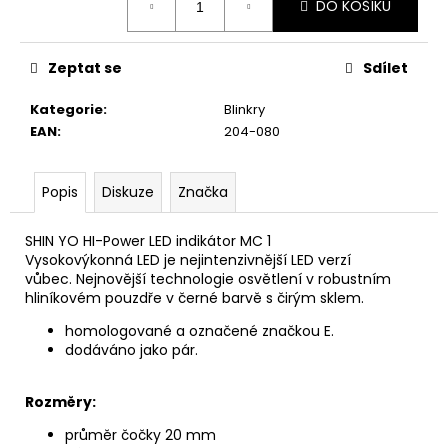
č
DO KOŠÍKU
cena:
u
j
e
Zeptat se
Sdílet
m
e
Kategorie
:
Blinkry
EAN
:
204-080
KŠILTOVKA
HEXAGON
Popis
Diskuze
Značka
ČERNÁ
590
SHIN YO HI-Power LED indikátor MC 1
Kč
Vysokovýkonná LED je nejintenzivnější LED verzí
vůbec. Nejnovější technologie osvětlení v robustním
hliníkovém pouzdře v černé barvě s čirým sklem.
homologované a označené značkou E.
dodáváno jako pár.
Rozměry:
průměr čočky
20 mm