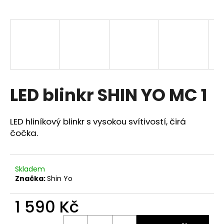
a
j
í
t
?
LED blinkr SHIN YO MC 1
HLEDAT
LED hliníkový blinkr s vysokou svítivostí, čirá
čočka.
D
o
Skladem
Značka:
Shin Yo
p
o
1 590 Kč
r
u
Měrná