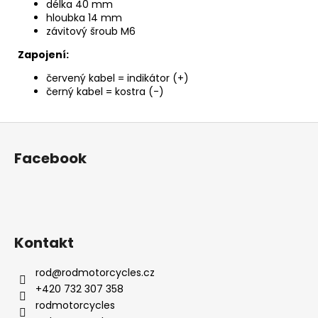
délka
40 mm
hloubka
14 ​​mm
závitový šroub M6
Zapojení:
červený kabel = indikátor (+)
černý kabel = kostra (-)
Z
á
Facebook
p
a
t
í
Kontakt
rod
@
rodmotorcycles.cz
+420 732 307 358
rodmotorcycles